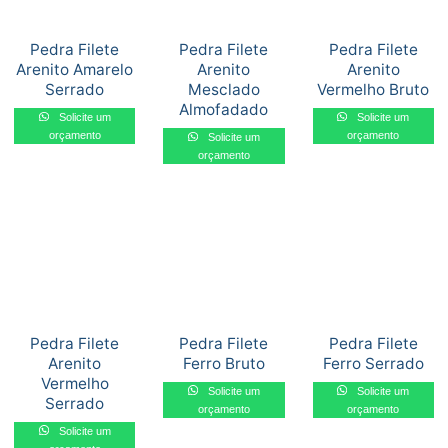
Pedra Filete
Pedra Filete
Pedra Filete
Arenito Amarelo
Arenito
Arenito
Serrado
Mesclado
Vermelho Bruto
Almofadado
Solicite um
Solicite um
orçamento
orçamento
Solicite um
orçamento
Pedra Filete
Pedra Filete
Pedra Filete
Arenito
Ferro Bruto
Ferro Serrado
Vermelho
Solicite um
Solicite um
Serrado
orçamento
orçamento
Solicite um