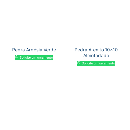
Pedra Ardósia Verde
Pedra Arenito 10×10
Almofadado
Solicite um orçamento
Solicite um orçamento