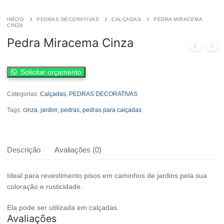
INÍCIO
PEDRAS DECORATIVAS
CALÇADAS
PEDRA MIRACEMA
CINZA
Pedra Miracema Cinza
Pedra
Solicitar orçamento
Miracema
Cinza
quantidade
Categorias:
Calçadas
,
PEDRAS DECORATIVAS
Tags:
cinza
,
jardim
,
pedras
,
pedras para calçadas
Descrição
Avaliações (0)
Ideal para revestimento pisos em caminhos de jardins pela sua
coloração e rusticidade.
Ela pode ser utilizada em calçadas.
Avaliações