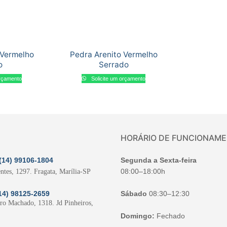
 Vermelho
Pedra Arenito Vermelho
o
Serrado
orçamento
Solicite um orçamento
HORÁRIO DE FUNCIONAM
(14) 99106-1804
Segunda a Sexta-feira
08:00–18:00h
ntes, 1297. Fragata, Marília-SP
14) 98125-2659
Sábado
08:30–12:30
iro Machado, 1318. Jd Pinheiros,
Domingo:
Fechado