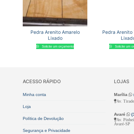
Pedra Arenito Amarelo
Pedra Arenito
Lixado
Lixad
Solicite um orçamento
Solicite um 
ACESSO RÁPIDO
LOJAS
Minha conta
Marília
Av. Tirade
Loja
Avaré
(
Política de Devolução
Av. Pinhe
Avaré-SP
Segurança e Privacidade