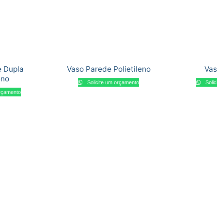
e Dupla
Vaso Parede Polietileno
Vas
eno
Solicite um orçamento
Solic
orçamento