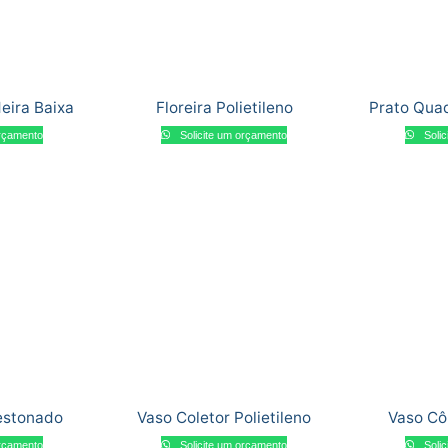
eira Baixa
Floreira Polietileno
Prato Quad
orçamento
Solicite um orçamento
Solic
estonado
Vaso Coletor Polietileno
Vaso Cô
orçamento
Solicite um orçamento
Solic