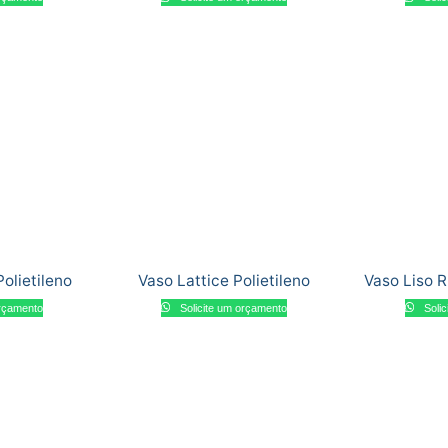
olietileno
Vaso Lattice Polietileno
Vaso Liso R
orçamento
Solicite um orçamento
Solic