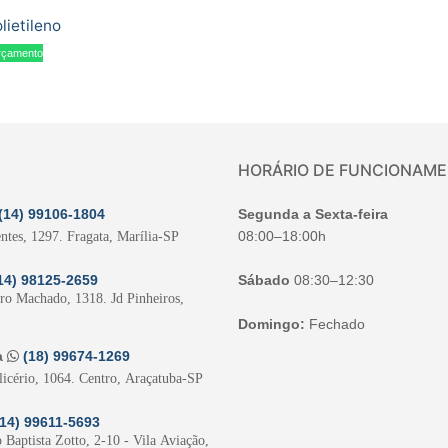
ietileno
orçamento
HORÁRIO DE FUNCIONAM
(14) 99106-1804
Segunda a Sexta-feira
08:00–18:00h
ntes, 1297. Fragata, Marília-SP
14) 98125-2659
Sábado
08:30–12:30
iro Machado, 1318. Jd Pinheiros,
Domingo:
Fechado
a
(18) 99674-1269
licério, 1064. Centro, Araçatuba-SP
(14) 99611-5693
 Baptista Zotto, 2-10 - Vila Aviação,