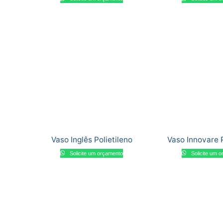
Vaso Inglês Polietileno
Vaso Innovare P
Solicite um orçamento
Solicite um 