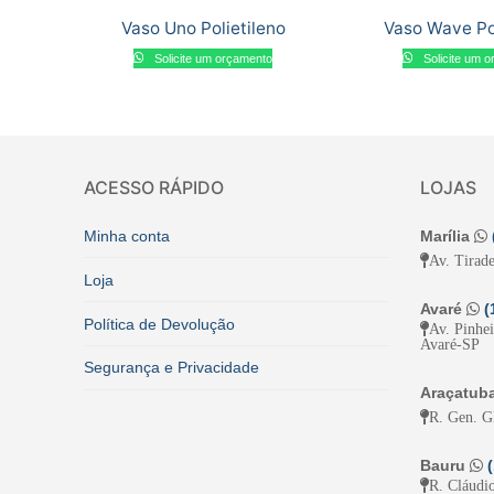
Vaso Uno Polietileno
Vaso Wave Pol
Solicite um orçamento
Solicite um 
ACESSO RÁPIDO
LOJAS
Minha conta
Marília
Av. Tirade
Loja
Avaré
(
Política de Devolução
Av. Pinhe
Avaré-SP
Segurança e Privacidade
Araçatub
R. Gen. G
Bauru
R. Cláudio