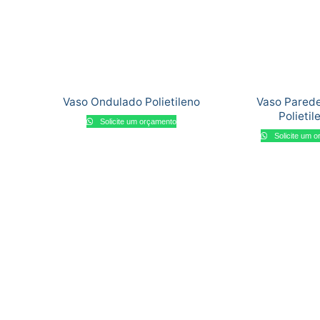
Vaso Ondulado Polietileno
Vaso Pared
Polietil
Solicite um orçamento
Solicite um 