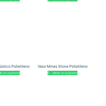
ústico Polietileno
Vaso Minas Stone Polietileno
ite um orçamento
Solicite um orçamento