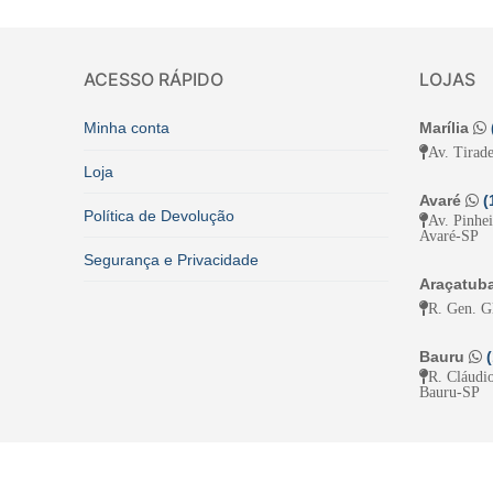
ACESSO RÁPIDO
LOJAS
Minha conta
Marília
Av. Tirade
Loja
Avaré
(
Política de Devolução
Av. Pinhe
Avaré-SP
Segurança e Privacidade
Araçatub
R. Gen. G
Bauru
R. Cláudio
Bauru-SP