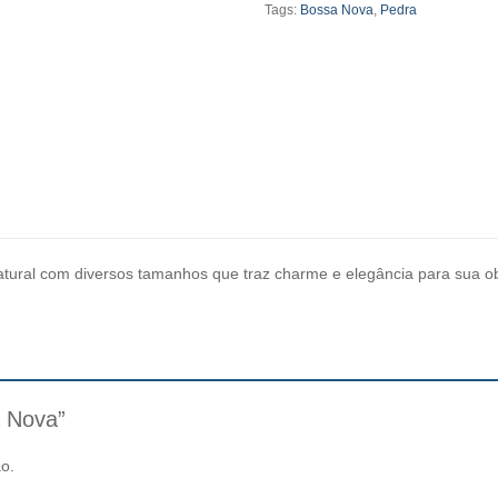
Tags:
Bossa Nova
,
Pedra
atural com diversos tamanhos que traz charme e elegância para sua o
a Nova”
o.