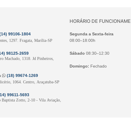
HORÁRIO DE FUNCIONAM
(14) 99106-1804
Segunda a Sexta-feira
08:00–18:00h
ntes, 1297. Fragata, Marília-SP
14) 98125-2659
Sábado
08:30–12:30
iro Machado, 1318. Jd Pinheiros,
Domingo:
Fechado
a
(18) 99674-1269
licério, 1064. Centro, Araçatuba-SP
(14) 99611-5693
 Baptista Zotto, 2-10 - Vila Aviação,