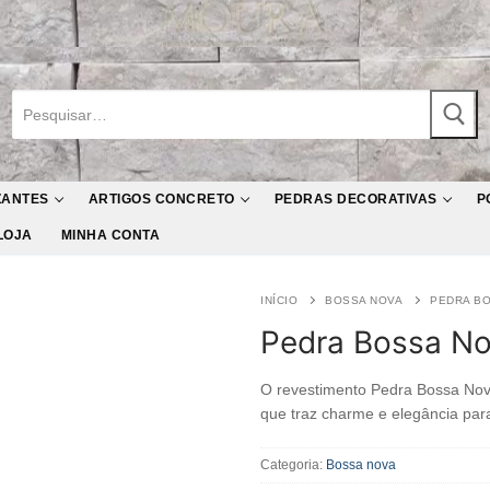
Pesquisar
por:
ZANTES
ARTIGOS CONCRETO
PEDRAS DECORATIVAS
P
LOJA
MINHA CONTA
INÍCIO
BOSSA NOVA
PEDRA B
Pedra Bossa N
O revestimento Pedra Bossa Nova
que traz charme e elegância par
Categoria:
Bossa nova